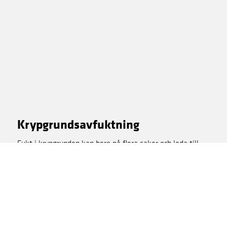
Krypgrundsavfuktning
Fukt i krypgrunden kan bero på flera saker och leda till
stora problem.
LÄS OM KRYPGRUNDSAVFUKTNING